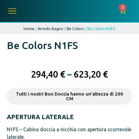
0
Home
/
Arredo Bagno
/
Be Colors
/ Be Colors N1FS
Be Colors N1FS
294,40
€
–
623,20
€
Tutti i nostri Box Doccia hanno un'altezza di 200
CM
APERTURA LATERALE
N1FS – Cabina doccia a nicchia con apertura scorrevole
laterale.