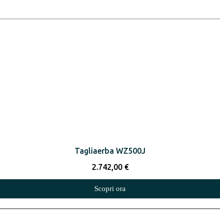
Tagliaerba WZ500J
2.742,00
€
Scopri ora