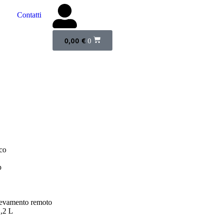
Contatti
0,00
€
0
ico
p
ollevamento remoto
1,2 L